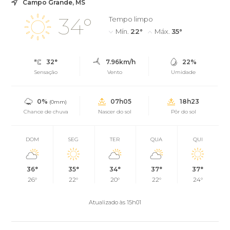
Campo Grande, MS
34°
Tempo limpo
Mín.
22°
Máx.
35°
32°
7.96km/h
22%
Sensação
Vento
Umidade
0%
07h05
18h23
(0mm)
Chance de chuva
Nascer do sol
Pôr do sol
DOM
SEG
TER
QUA
QUI
36°
35°
34°
37°
37°
26°
22°
20°
22°
24°
Atualizado às 15h01