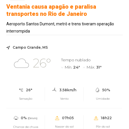
Ventania causa apagão e paralisa
transportes no Rio de Janeiro
Aeroporto Santos Dumont, metrô e trens tiveram operação
interrompida
Campo Grande, MS
26°
Tempo nublado
Mín.
24°
Máx.
31°
26°
3.58km/h
50%
Sensação
Vento
Umidade
0%
07h05
18h22
(0mm)
Nascer do sol
Pôr do sol
Chance de chuva