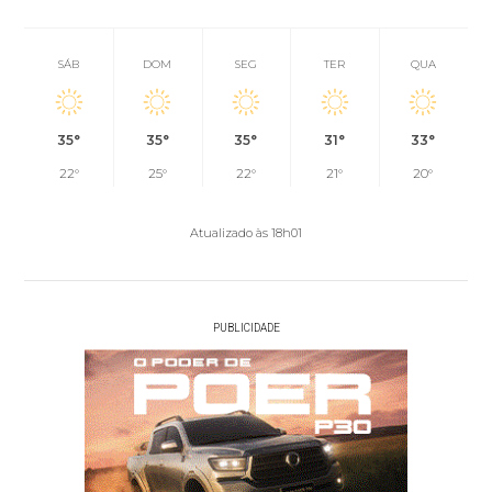
SÁB
DOM
SEG
TER
QUA
35°
35°
35°
31°
33°
22°
25°
22°
21°
20°
Atualizado às 18h01
PUBLICIDADE