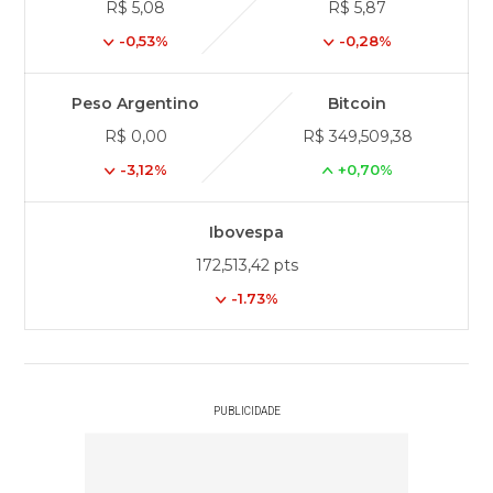
R$ 5,08
R$ 5,87
-0,53%
-0,28%
Peso Argentino
Bitcoin
R$ 0,00
R$ 349,509,38
-3,12%
+0,70%
Ibovespa
172,513,42 pts
-1.73%
PUBLICIDADE