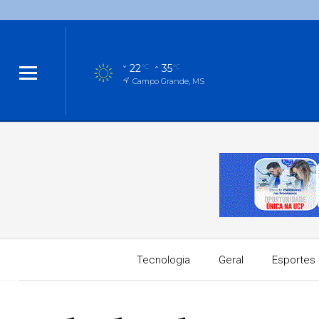
22
35
°C
°C
Campo Grande, MS
Tecnologia
Geral
Esportes