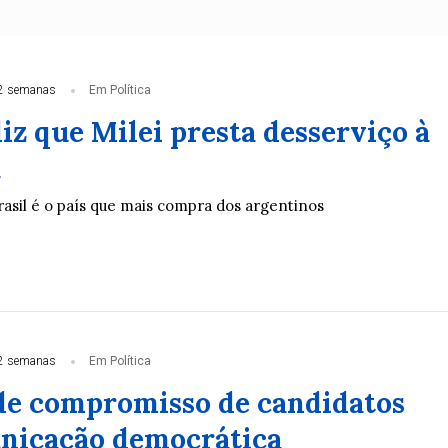
2 semanas
Em Política
iz que Milei presta desserviço à
a
rasil é o país que mais compra dos argentinos
2 semanas
Em Política
e compromisso de candidatos
nicação democrática