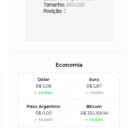
Economia
Dólar
Euro
R$ 5,08
R$ 5,87
+0,04%
+0,00%
Peso Argentino
Bitcoin
R$ 0,00
R$ 350,169,94
+0,00%
+0,03%