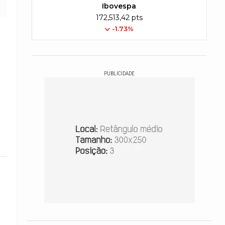
Ibovespa
172,513,42 pts
-1.73%
PUBLICIDADE