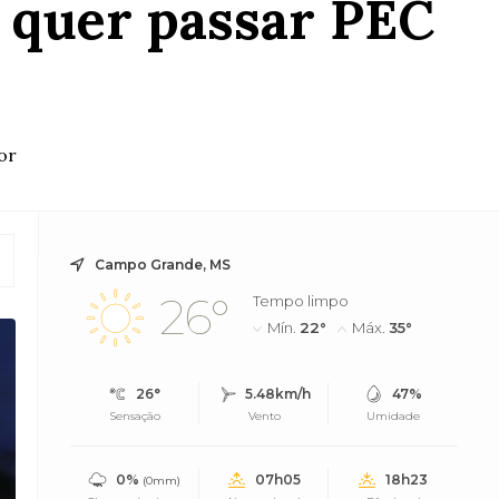
 quer passar PEC
or
Campo Grande, MS
26°
Tempo limpo
Mín.
22°
Máx.
35°
26°
5.48km/h
47%
Sensação
Vento
Umidade
0%
07h05
18h23
(0mm)