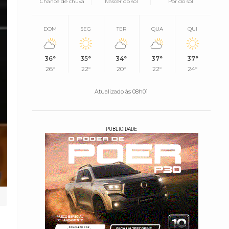
Chance de chuva
Nascer do sol
Pôr do sol
DOM
SEG
TER
QUA
QUI
36°
35°
34°
37°
37°
26°
22°
20°
22°
24°
Atualizado às 08h01
PUBLICIDADE