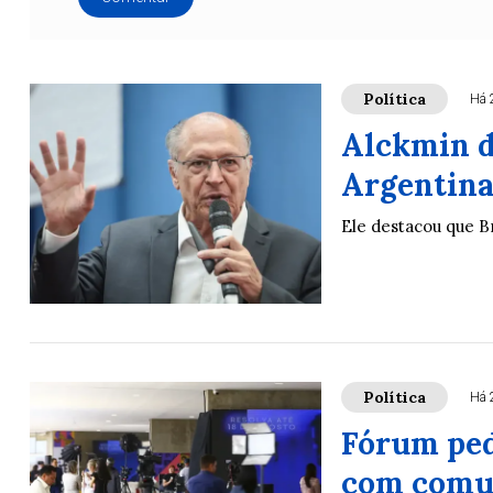
Política
Há 
Alckmin d
Argentin
Ele destacou que B
Política
Há 
Fórum ped
com comu