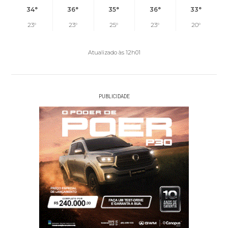
34°
36°
35°
36°
33°
23°
23°
25°
23°
20°
Atualizado às 12h01
PUBLICIDADE