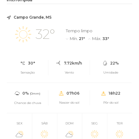
Campo Grande, MS
32°
Tempo limpo
Mín.
21°
Máx.
33°
30°
7.72km/h
22%
Sensação
Vento
Umidade
0%
07h06
18h22
(0mm)
Nascer do sol
Pôr do sol
Chance de chuva
SEX
SÁB
DOM
SEG
TER