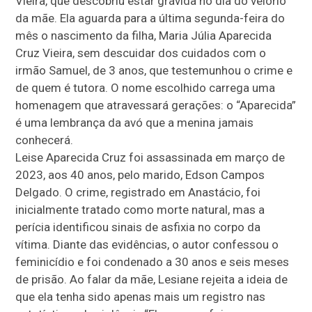
Vieira, que descobriu estar grávida no dia do velório
da mãe. Ela aguarda para a última segunda-feira do
mês o nascimento da filha, Maria Júlia Aparecida
Cruz Vieira, sem descuidar dos cuidados com o
irmão Samuel, de 3 anos, que testemunhou o crime e
de quem é tutora. O nome escolhido carrega uma
homenagem que atravessará gerações: o “Aparecida”
é uma lembrança da avó que a menina jamais
conhecerá.
Leise Aparecida Cruz foi assassinada em março de
2023, aos 40 anos, pelo marido, Edson Campos
Delgado. O crime, registrado em Anastácio, foi
inicialmente tratado como morte natural, mas a
perícia identificou sinais de asfixia no corpo da
vítima. Diante das evidências, o autor confessou o
feminicídio e foi condenado a 30 anos e seis meses
de prisão. Ao falar da mãe, Lesiane rejeita a ideia de
que ela tenha sido apenas mais um registro nas