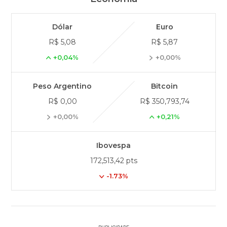
Dólar
Euro
R$ 5,08
R$ 5,87
+0,04%
+0,00%
Peso Argentino
Bitcoin
R$ 0,00
R$ 350,793,74
+0,00%
+0,21%
Ibovespa
172,513,42 pts
-1.73%