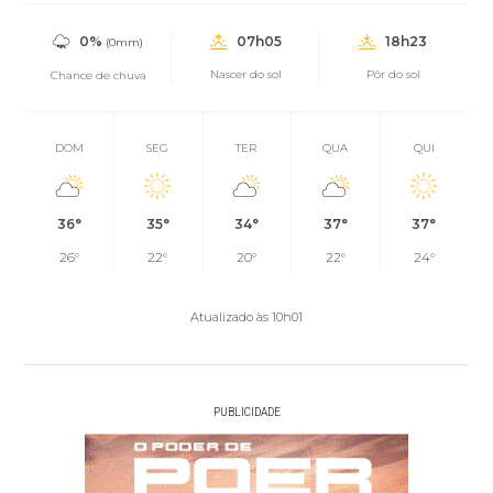
0%
07h05
18h23
(0mm)
Nascer do sol
Pôr do sol
Chance de chuva
DOM
SEG
TER
QUA
QUI
36°
35°
34°
37°
37°
26°
22°
20°
22°
24°
Atualizado às 10h01
PUBLICIDADE