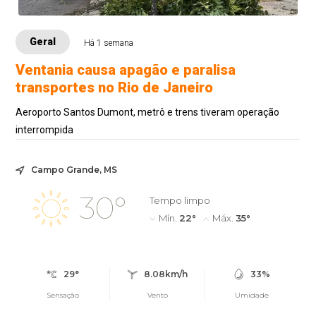
Geral
Há 1 semana
Ventania causa apagão e paralisa
transportes no Rio de Janeiro
Aeroporto Santos Dumont, metrô e trens tiveram operação
interrompida
Campo Grande, MS
30°
Tempo limpo
Mín.
22°
Máx.
35°
29°
8.08km/h
33%
Sensação
Vento
Umidade