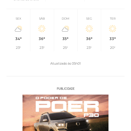
SEX
SÁB
DOM
SEG
TER
34°
36°
35°
36°
33°
23°
23°
25°
23°
20°
Atualizado às 05h01
PUBLICIDADE