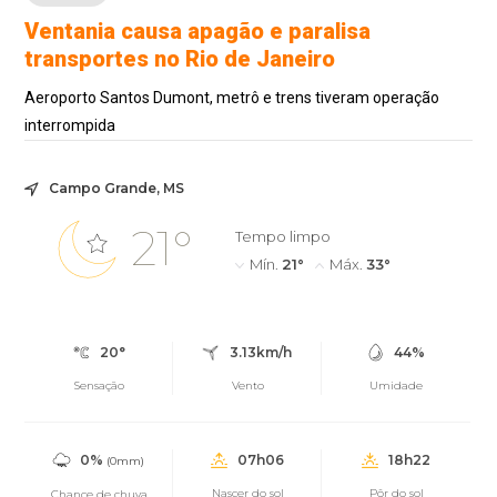
Ventania causa apagão e paralisa
transportes no Rio de Janeiro
Aeroporto Santos Dumont, metrô e trens tiveram operação
interrompida
Campo Grande, MS
21°
Tempo limpo
Mín.
21°
Máx.
33°
20°
3.13km/h
44%
Sensação
Vento
Umidade
0%
07h06
18h22
(0mm)
Nascer do sol
Pôr do sol
Chance de chuva