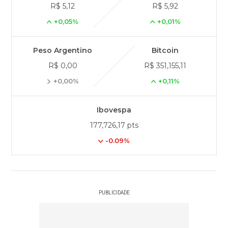
R$ 5,12
R$ 5,92
+0,05%
+0,01%
Peso Argentino
Bitcoin
R$ 0,00
R$ 351,155,11
+0,00%
+0,11%
Ibovespa
177,726,17 pts
-0.09%
PUBLICIDADE