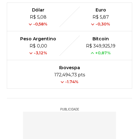
Dólar
Euro
R$ 5,08
R$ 5,87
-0,58%
-0,30%
Peso Argentino
Bitcoin
R$ 0,00
R$ 349,925,19
-3,12%
+0,87%
Ibovespa
172,494,73 pts
-1.74%
PUBLICIDADE