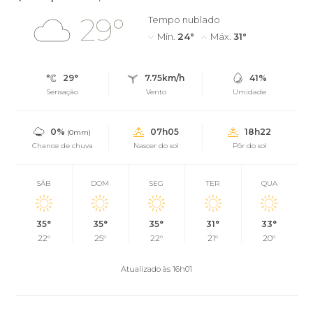
29°
Tempo nublado
Mín.
24°
Máx.
31°
29°
7.75km/h
41%
Sensação
Vento
Umidade
0%
07h05
18h22
(0mm)
Chance de chuva
Nascer do sol
Pôr do sol
SÁB
DOM
SEG
TER
QUA
35°
35°
35°
31°
33°
22°
25°
22°
21°
20°
Atualizado às 16h01