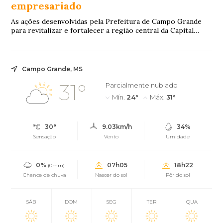
empresariado
As ações desenvolvidas pela Prefeitura de Campo Grande
para revitalizar e fortalecer a região central da Capital
seguem avançando por meio do Proje...
Campo Grande, MS
31°
Parcialmente nublado
Mín.
24°
Máx.
31°
30°
9.03km/h
34%
Sensação
Vento
Umidade
0%
07h05
18h22
(0mm)
Chance de chuva
Nascer do sol
Pôr do sol
SÁB
DOM
SEG
TER
QUA