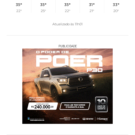
35°
35°
35°
31°
33°
22°
25°
22°
21°
20°
Atualizado às 11h01
PUBLICIDADE