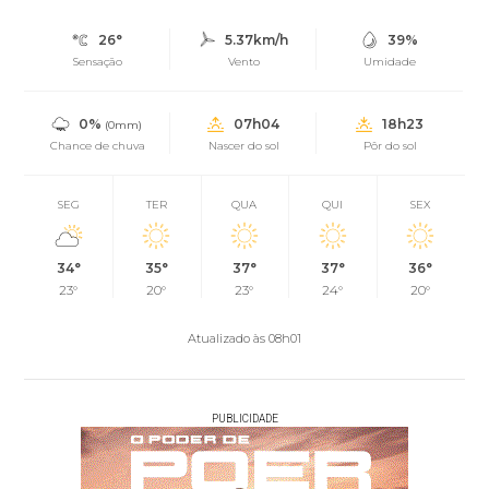
26°
5.37km/h
39%
Sensação
Vento
Umidade
0%
07h04
18h23
(0mm)
Chance de chuva
Nascer do sol
Pôr do sol
SEG
TER
QUA
QUI
SEX
34°
35°
37°
37°
36°
23°
20°
23°
24°
20°
Atualizado às 08h01
PUBLICIDADE