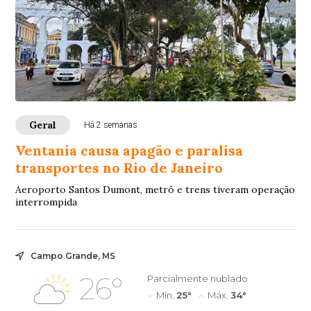
Geral
Há 2 semanas
Ventania causa apagão e paralisa
transportes no Rio de Janeiro
Aeroporto Santos Dumont, metrô e trens tiveram operação
interrompida
Campo Grande, MS
26°
Parcialmente nublado
Mín.
25°
Máx.
34°