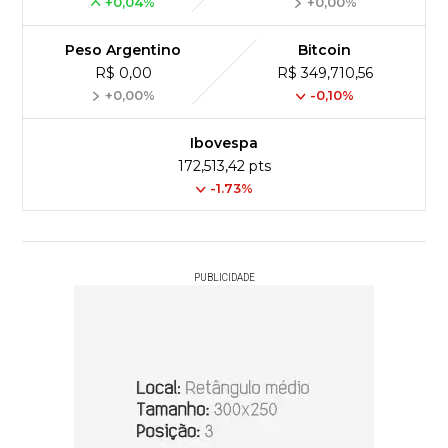
+0,04%
+0,00%
Peso Argentino
Bitcoin
R$ 0,00
R$ 349,710,56
+0,00%
-0,10%
Ibovespa
172,513,42 pts
-1.73%
PUBLICIDADE