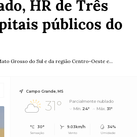
ado, HR de Três
pitais públicos do
ato Grosso do Sul e da região Centro-Oeste e...
Campo Grande, MS
31°
Parcialmente nublado
Mín.
24°
Máx.
31°
30°
9.03km/h
34%
Sensação
Vento
Umidade