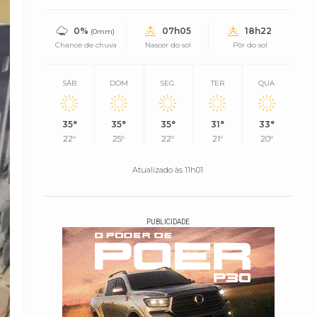
0%
07h05
18h22
(0mm)
Chance de chuva
Nascer do sol
Pôr do sol
SÁB
DOM
SEG
TER
QUA
35°
35°
35°
31°
33°
22°
25°
22°
21°
20°
Atualizado às 11h01
PUBLICIDADE