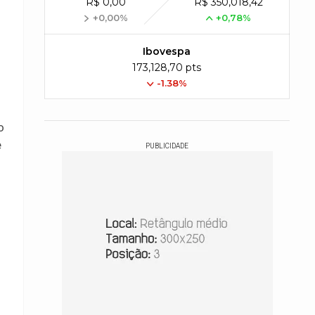
R$ 0,00
R$ 350,018,42
+0,00%
+0,78%
Ibovespa
173,128,70 pts
-1.38%
o
e
PUBLICIDADE