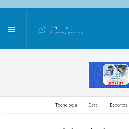
24
31
°C
°C
Campo Grande, MS
Tecnologia
Geral
Esportes