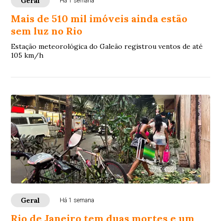
Geral
Há 1 semana
Mais de 510 mil imóveis ainda estão
sem luz no Rio
Estação meteorológica do Galeão registrou ventos de até
105 km/h
Geral
Há 1 semana
Rio de Janeiro tem duas mortes e um