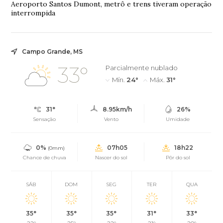
Aeroporto Santos Dumont, metrô e trens tiveram operação
interrompida
Campo Grande, MS
33°
Parcialmente nublado
Mín.
24°
Máx.
31°
31°
8.95km/h
26%
Sensação
Vento
Umidade
0%
07h05
18h22
(0mm)
Chance de chuva
Nascer do sol
Pôr do sol
SÁB
DOM
SEG
TER
QUA
35°
35°
35°
31°
33°