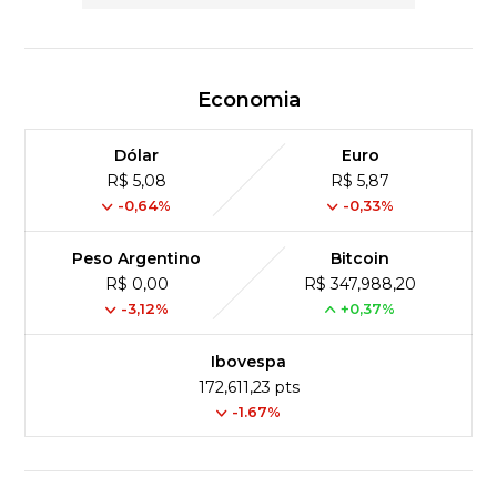
Economia
Dólar
Euro
R$ 5,08
R$ 5,87
-0,64%
-0,33%
Peso Argentino
Bitcoin
R$ 0,00
R$ 347,988,20
-3,12%
+0,37%
Ibovespa
172,611,23 pts
-1.67%