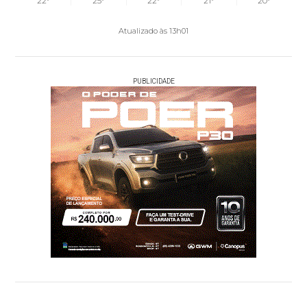
22°
25°
22°
21°
20°
Atualizado às 13h01
PUBLICIDADE