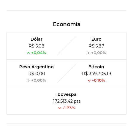
Economia
Dólar
Euro
R$ 5,08
R$ 5,87
+0,04%
+0,00%
Peso Argentino
Bitcoin
R$ 0,00
R$ 349,706,19
+0,00%
-0,10%
Ibovespa
172,513,42 pts
-1.73%