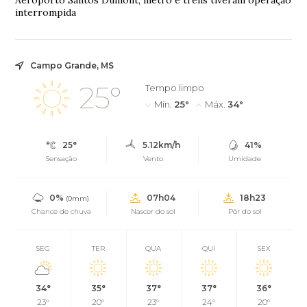
interrompida
Campo Grande, MS
25°
Tempo limpo
Mín.
25°
Máx.
34°
25°
5.12km/h
41%
Sensação
Vento
Umidade
0%
07h04
18h23
(0mm)
Chance de chuva
Nascer do sol
Pôr do sol
SEG
TER
QUA
QUI
SEX
34°
35°
37°
37°
36°
23°
20°
23°
24°
20°