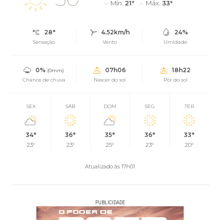
Mín.
21°
Máx.
33°
28°
4.52km/h
24%
Sensação
Vento
Umidade
0%
07h06
18h22
(0mm)
Chance de chuva
Nascer do sol
Pôr do sol
SEX
SÁB
DOM
SEG
TER
34°
36°
35°
36°
33°
23°
23°
25°
23°
20°
Atualizado às 17h01
PUBLICIDADE