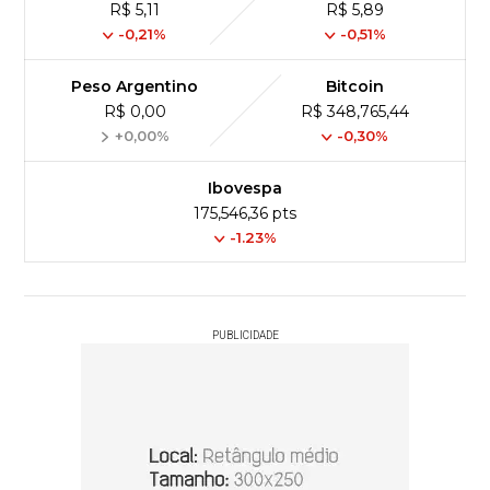
R$ 5,11
R$ 5,89
-0,21%
-0,51%
Peso Argentino
Bitcoin
R$ 0,00
R$ 348,765,44
+0,00%
-0,30%
Ibovespa
175,546,36 pts
-1.23%
PUBLICIDADE