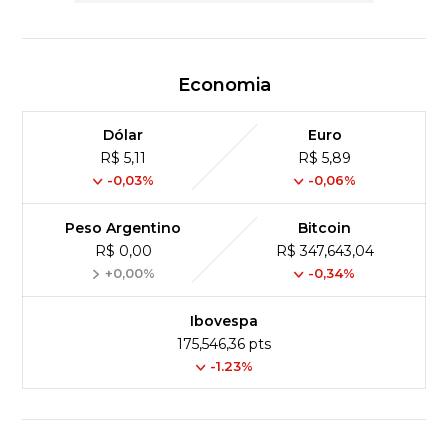
Economia
Dólar
Euro
R$ 5,11
R$ 5,89
-0,03%
-0,06%
Peso Argentino
Bitcoin
R$ 0,00
R$ 347,643,04
+0,00%
-0,34%
Ibovespa
175,546,36 pts
-1.23%