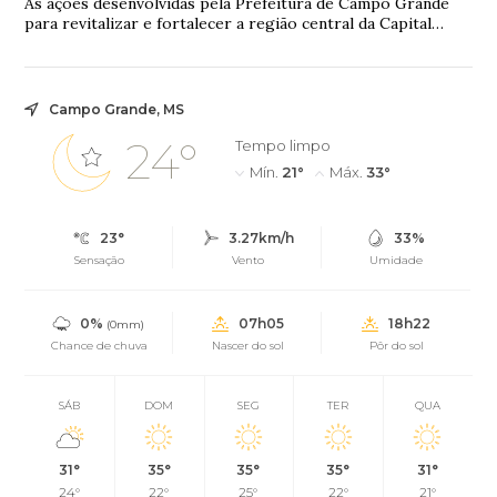
As ações desenvolvidas pela Prefeitura de Campo Grande
para revitalizar e fortalecer a região central da Capital
seguem avançando por meio do Proje...
Campo Grande, MS
24°
Tempo limpo
Mín.
21°
Máx.
33°
23°
3.27km/h
33%
Sensação
Vento
Umidade
0%
07h05
18h22
(0mm)
Chance de chuva
Nascer do sol
Pôr do sol
SÁB
DOM
SEG
TER
QUA
31°
35°
35°
35°
31°
24°
22°
25°
22°
21°