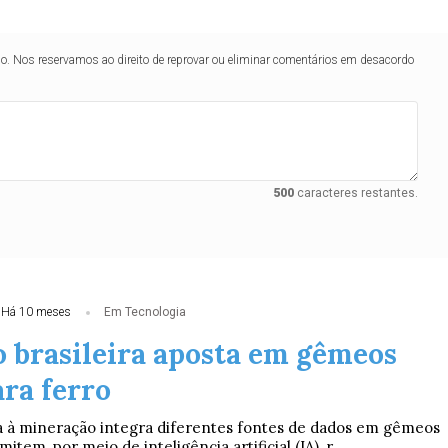
lo. Nos reservamos ao direito de reprovar ou eliminar comentários em desacordo
500
caracteres restantes.
Há 10 meses
Em Tecnologia
 brasileira aposta em gêmeos
ara ferro
a à mineração integra diferentes fontes de dados em gêmeos
mitem, por meio de inteligência artificial (IA), r...