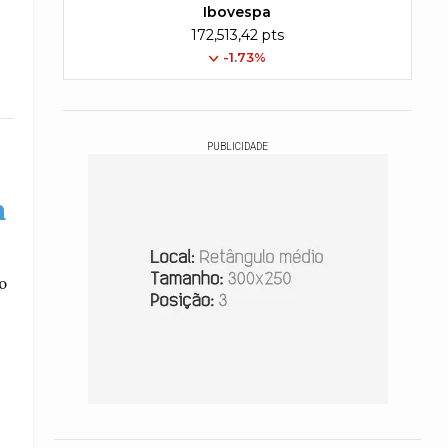
Ibovespa
172,513,42 pts
-1.73%
PUBLICIDADE
a
o