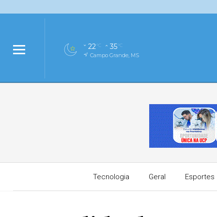
22
35
°C
°C
Campo Grande, MS
Tecnologia
Geral
Esportes