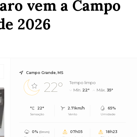
naro vem a Campo
de 2026
Campo Grande, MS
22°
Tempo limpo
Mín.
22°
Máx.
35°
22°
2.71km/h
65%
Sensação
Vento
Umidade
0%
07h05
18h23
(0mm)