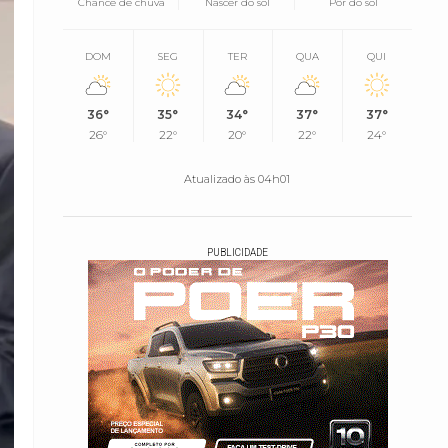
Chance de chuva
Nascer do sol
Pôr do sol
DOM
SEG
TER
QUA
QUI
36°
35°
34°
37°
37°
26°
22°
20°
22°
24°
Atualizado às 04h01
PUBLICIDADE