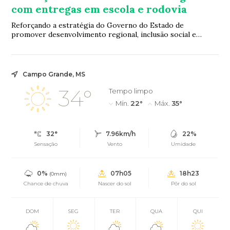
com entregas em escola e rodovia
Reforçando a estratégia do Governo do Estado de
promover desenvolvimento regional, inclusão social e
melhoria da qualidade dos serviços públicos, f...
Campo Grande, MS
34°
Tempo limpo
Mín.
22°
Máx.
35°
32°
7.96km/h
22%
Sensação
Vento
Umidade
0%
07h05
18h23
(0mm)
Chance de chuva
Nascer do sol
Pôr do sol
DOM
SEG
TER
QUA
QUI