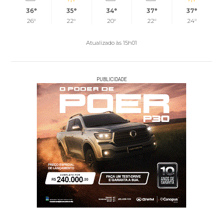
36°
35°
34°
37°
37°
26°
22°
20°
22°
24°
Atualizado às 15h01
PUBLICIDADE