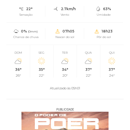
22°
2.7km/h
63%
Sensação
Vento
Umidade
0%
07h05
18h23
(0mm)
Chance de chuva
Nascer do sol
Pôr do sol
DOM
SEG
TER
QUA
QUI
36°
35°
34°
37°
37°
26°
22°
20°
22°
24°
Atualizado às 05h01
PUBLICIDADE