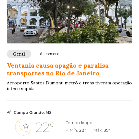
Geral
Há 1 semana
Ventania causa apagão e paralisa
transportes no Rio de Janeiro
Aeroporto Santos Dumont, metrô e trens tiveram operação
interrompida
Campo Grande, MS
22°
Tempo limpo
Mín.
22°
Máx.
35°