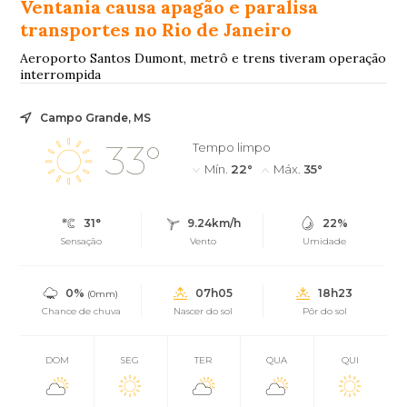
Ventania causa apagão e paralisa
transportes no Rio de Janeiro
Aeroporto Santos Dumont, metrô e trens tiveram operação
interrompida
Campo Grande, MS
33°
Tempo limpo
Mín.
22°
Máx.
35°
31°
9.24km/h
22%
Sensação
Vento
Umidade
0%
07h05
18h23
(0mm)
Chance de chuva
Nascer do sol
Pôr do sol
DOM
SEG
TER
QUA
QUI