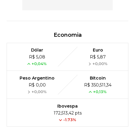
Economia
Dólar
Euro
R$ 5,08
R$ 5,87
+0,04%
+0,00%
Peso Argentino
Bitcoin
R$ 0,00
R$ 350,511,34
+0,00%
+0,13%
Ibovespa
172,513,42 pts
-1.73%