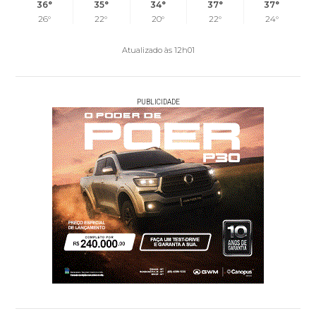
36°
35°
34°
37°
37°
26°
22°
20°
22°
24°
Atualizado às 12h01
PUBLICIDADE