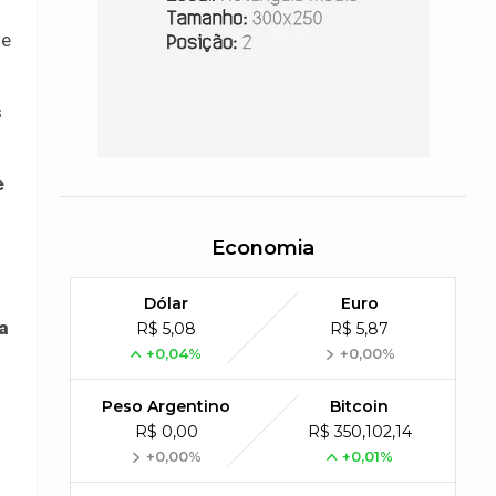
de
s
e
Economia
Dólar
Euro
a
R$ 5,08
R$ 5,87
+0,04%
+0,00%
Peso Argentino
Bitcoin
R$ 0,00
R$ 350,102,14
+0,00%
+0,01%