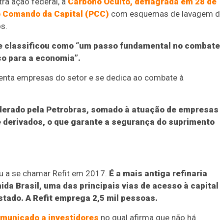
ra ação federal, a
Carbono Oculto, deflagrada em 28 de
ro Comando da Capital (PCC)
com esquemas de lavagem d
s.
que classificou como “um passo fundamental no combate
co para a economia”.
senta empresas do setor e se dedica ao combate à
liderado pela Petrobras, somado à atuação de empresas
e derivados, o que garante a segurança do suprimento
u a se chamar Refit em 2017.
É a mais antiga refinaria
ida Brasil, uma das principais vias de acesso à capital
stado. A Refit emprega 2,5 mil pessoas.
municado a investidores
no qual afirma que não há