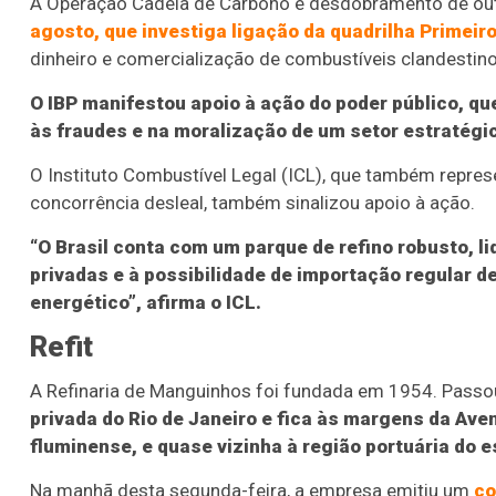
A Operação Cadeia de Carbono é desdobramento de out
agosto, que investiga ligação da quadrilha Primei
dinheiro e comercialização de combustíveis clandestino
O IBP manifestou apoio à ação do poder público, 
às fraudes e na moralização de um setor estratégi
O Instituto Combustível Legal (ICL), que também repre
concorrência desleal, também sinalizou apoio à ação.
“O Brasil conta com um parque de refino robusto, 
privadas e à possibilidade de importação regular d
energético”, afirma o ICL.
Refit
A Refinaria de Manguinhos foi fundada em 1954. Passo
privada do Rio de Janeiro e fica às margens da Aven
fluminense, e quase vizinha à região portuária do e
Na manhã desta segunda-feira, a empresa emitiu um
co