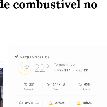
de combustível no
Campo Grande, MS
22°
Tempo limpo
Mín.
22°
Máx.
35°
22°
2.14km/h
65%
Sensação
Vento
Umidade
0%
07h05
18h23
(0mm)