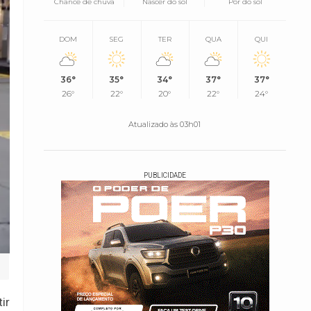
Chance de chuva
Nascer do sol
Pôr do sol
DOM
SEG
TER
QUA
QUI
36°
35°
34°
37°
37°
26°
22°
20°
22°
24°
Atualizado às 03h01
PUBLICIDADE
ir