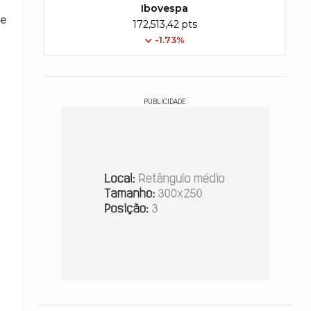
Ibovespa
e
172,513,42 pts
-1.73%
PUBLICIDADE