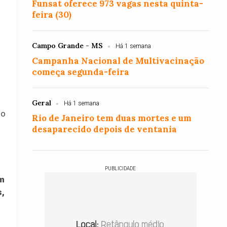
Funsat oferece 973 vagas nesta quinta-
feira (30)
Campo Grande - MS
Há 1 semana
Campanha Nacional de Multivacinação
começa segunda-feira
Geral
Há 1 semana
 o
Rio de Janeiro tem duas mortes e um
desaparecido depois de ventania
PUBLICIDADE
am
s,