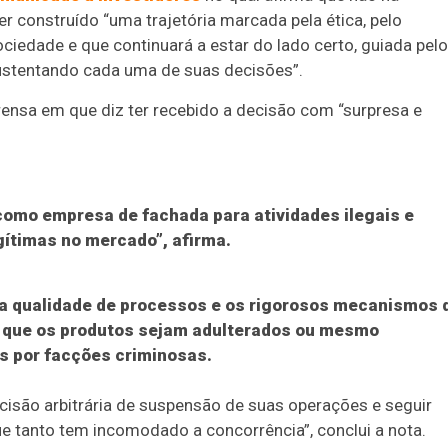
ter construído “uma trajetória marcada pela ética, pelo
ciedade e que continuará a estar do lado certo, guiada pel
 sustentando cada uma de suas decisões”.
prensa em que diz ter recebido a decisão com “surpresa e
 como empresa de fachada para atividades ilegais e
gítimas no mercado”, afirma.
 a qualidade de processos e os rigorosos mecanismos 
dir que os produtos sejam adulterados ou mesmo
 por facções criminosas.
cisão arbitrária de suspensão de suas operações e seguir
e tanto tem incomodado a concorrência”, conclui a nota.