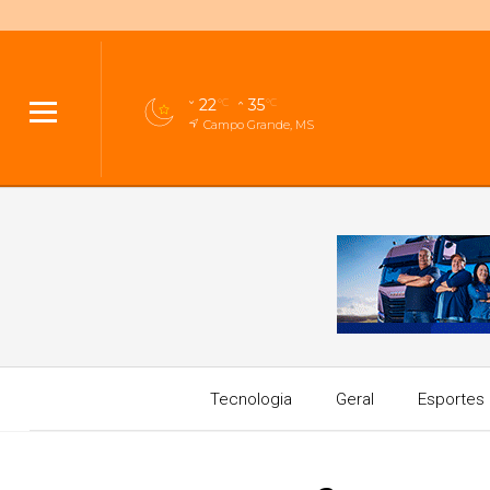
22
35
°C
°C
Campo Grande, MS
Tecnologia
Geral
Esportes