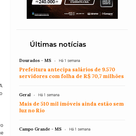
Últimas notícias
Dourados - MS
Há 1 semana
Prefeitura antecipa salários de 9.570
servidores com folha de R$ 70,7 milhões
 A
ão
Geral
Há 1 semana
Mais de 510 mil imóveis ainda estão sem
luz no Rio
vo
Campo Grande - MS
Há 1 semana
ue