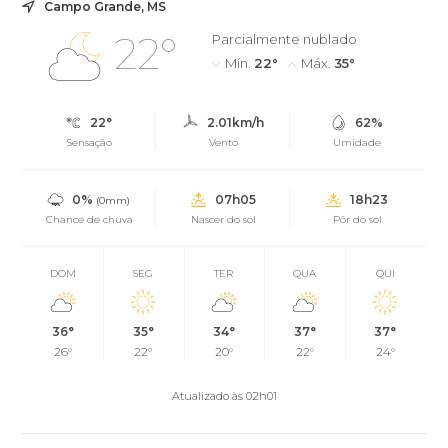
Campo Grande, MS
22°
Parcialmente nublado
Mín.
22°
Máx.
35°
22°
2.01km/h
62%
Sensação
Vento
Umidade
0%
07h05
18h23
(0mm)
Chance de chuva
Nascer do sol
Pôr do sol
DOM
SEG
TER
QUA
QUI
36°
35°
34°
37°
37°
26°
22°
20°
22°
24°
Atualizado às 02h01