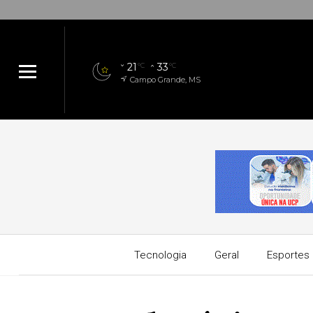
21
33
°C
°C
Campo Grande, MS
Tecnologia
Geral
Esportes