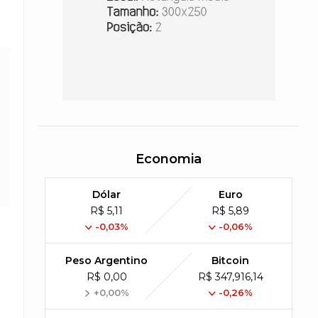
Economia
Dólar
Euro
R$ 5,11
R$ 5,89
-0,03%
-0,06%
Peso Argentino
Bitcoin
R$ 0,00
R$ 347,916,14
+0,00%
-0,26%