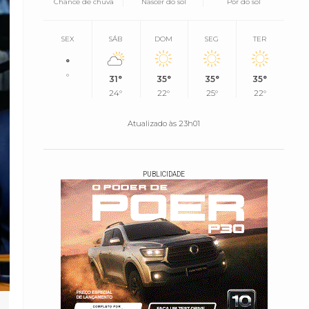
Chance de chuva
Nascer do sol
Pôr do sol
SEX
SÁB
DOM
SEG
TER
°
°
31°
35°
35°
35°
24°
22°
25°
22°
Atualizado às 23h01
PUBLICIDADE