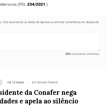
e Marrocos (PDL
234/2021
).
lo. Nos reservamos ao direito de reprovar ou eliminar comentários em desacordo
500
caracteres restantes.
Há 10 meses
Em Senado Federal
sidente da Conafer nega
dades e apela ao silêncio