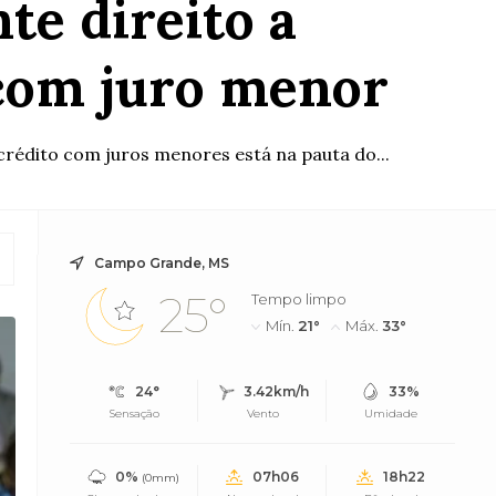
te direito a
 com juro menor
 crédito com juros menores está na pauta do...
Campo Grande, MS
25°
Tempo limpo
Mín.
21°
Máx.
33°
24°
3.42km/h
33%
Sensação
Vento
Umidade
0%
07h06
18h22
(0mm)