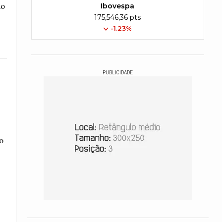
Ibovespa
ão
175,546,36 pts
-1.23%
PUBLICIDADE
o