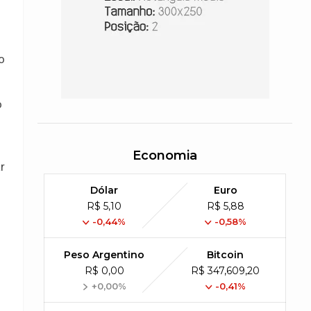
o
o
Economia
r
Dólar
Euro
R$ 5,10
R$ 5,88
-0,44%
-0,58%
Peso Argentino
Bitcoin
R$ 0,00
R$ 347,609,20
+0,00%
-0,41%