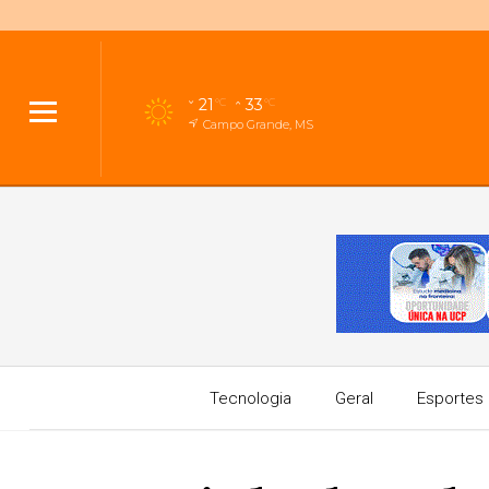
21
33
°C
°C
Campo Grande, MS
Tecnologia
Geral
Esportes