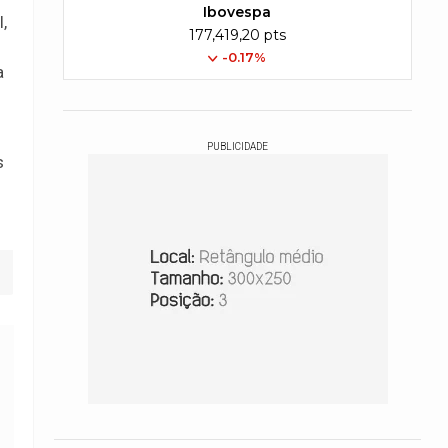
Ibovespa
,
177,419,20 pts
-0.17%
a
PUBLICIDADE
s