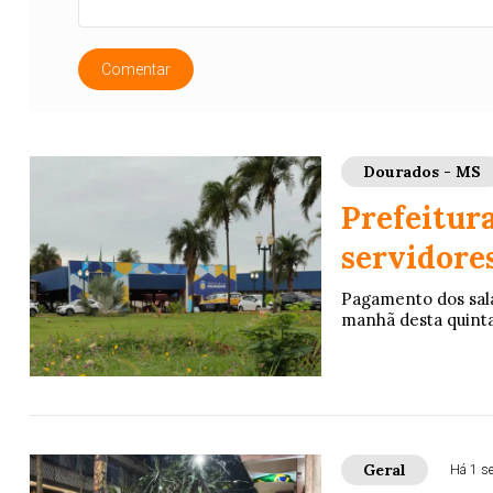
Comentar
Dourados - MS
Prefeitura
servidores
Pagamento dos salá
manhã desta quinta-f
Geral
Há 1 s