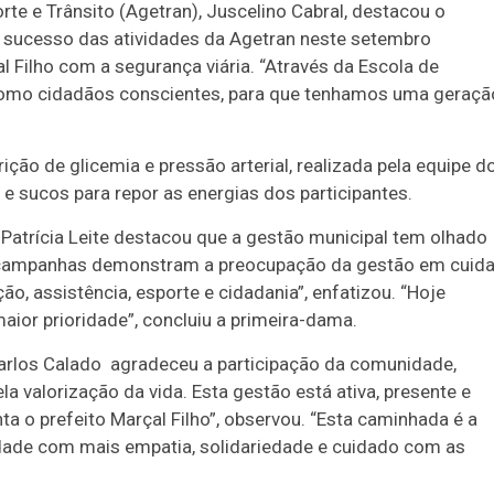
rte e Trânsito (Agetran), Juscelino Cabral, destacou o
 o sucesso das atividades da Agetran neste setembro
Filho com a segurança viária. “Através da Escola de
como cidadãos conscientes, para que tenhamos uma geraçã
ão de glicemia e pressão arterial, realizada pela equipe d
 e sucos para repor as energias dos participantes.
 Patrícia Leite destacou que a gestão municipal tem olhado
s campanhas demonstram a preocupação da gestão em cuida
, assistência, esporte e cidadania”, enfatizou. “Hoje
ior prioridade”, concluiu a primeira-dama.
arlos Calado agradeceu a participação da comunidade,
a valorização da vida. Esta gestão está ativa, presente e
 o prefeito Marçal Filho”, observou. “Esta caminhada é a
idade com mais empatia, solidariedade e cuidado com as