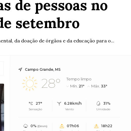
s de pessoas no
de setembro
tal, da doação de órgãos e da educação para o...
Campo Grande, MS
28°
Tempo limpo
Mín.
21°
Máx.
33°
27°
6.28km/h
31%
Sensação
Vento
Umidade
0%
07h06
18h22
(0mm)