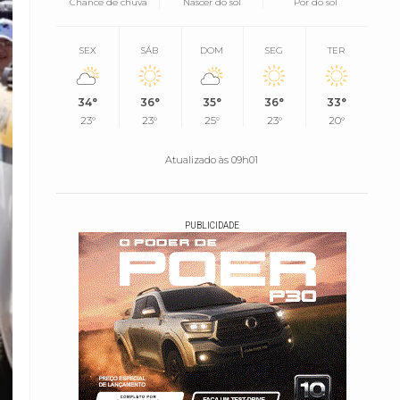
Chance de chuva
Nascer do sol
Pôr do sol
SEX
SÁB
DOM
SEG
TER
34°
36°
35°
36°
33°
23°
23°
25°
23°
20°
Atualizado às 09h01
PUBLICIDADE