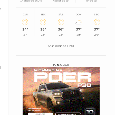
Chance de chuva
Nascer do sol
Pôr do sol
e
QUI
SEX
SÁB
DOM
SEG
34°
36°
36°
37°
37°
21°
23°
23°
28°
24°
Atualizado às 19h01
PUBLICIDADE
.