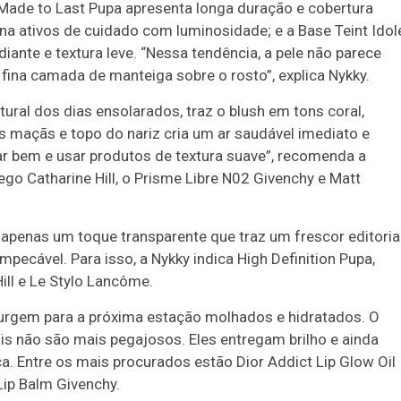
e Made to Last Pupa apresenta longa duração e cobertura
na ativos de cuidado com luminosidade; e a Base Teint Idol
nte e textura leve. “Nessa tendência, a pele não parece
ina camada de manteiga sobre o rosto”, explica Nykky.
atural dos dias ensolarados, traz o blush em tons coral,
 maçãs e topo do nariz cria um ar saudável imediato e
r bem e usar produtos de textura suave”, recomenda a
o Catharine Hill, o Prisme Libre N02 Givenchy e Matt
apenas um toque transparente que traz um frescor editorial
pecável. Para isso, a Nykky indica High Definition Pupa,
ll e Le Stylo Lancôme.
surgem para a próxima estação molhados e hidratados. O
ais não são mais pegajosos. Eles entregam brilho e ainda
ica. Entre os mais procurados estão Dior Addict Lip Glow Oil
Lip Balm Givenchy.