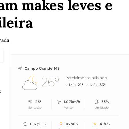
am makes leves e
leira
rada
Campo Grande, MS
26°
Parcialmente nublado
Mín.
21°
Máx.
33°
s
26°
1.07km/h
35%
Sensação
Vento
Umidade
0%
07h06
18h22
(0mm)