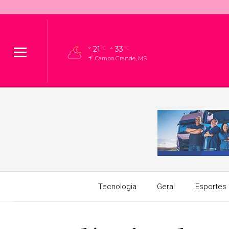
21
33
°C
°C
Campo Grande, MS
Tecnologia
Geral
Esportes