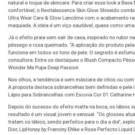
natural e toque de skincare. Para criar esse look a Bas
confortável; o Revitalessence Skin Glow Shiseido combi
Ultra Wear Care & Glow Lancôme com o acabamento radia
maquiada. A ideia é um viço saudável, quase como uma f
Já o efeito praia sem sair de casa, inspirado no rubor n
pêssego e rosa queimado. “A aplicação do produto pelas
funciona em todos os tons de pele. O segredo é esfuma
consultora. Entre os destaques o Blush Compacto Pêsseg
Wonder Me Pupa Deep Passion.
Nos olhos, a tendência é sem máscara de cílios ou com 
A proposta destaca sobrancelhas bem definidas e pele im
Lápis para Sobrancelhas com Escova Cor 01 Catharine Hi
Depois do sucesso do efeito matte na boca, os lábios 
resultado é um visual jovem e sensual. “Os glosses atu
tratam os lábios, sendo perfeitos para o dia a dia”, expl
Dior, LipHoney by Franciny Ehlke e Rose Perfecto Liquid 