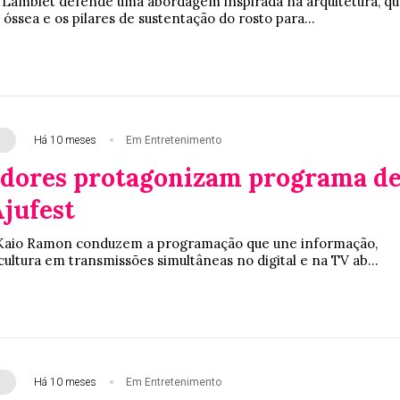
 Lamblet defende uma abordagem inspirada na arquitetura, qu
 óssea e os pilares de sustentação do rosto para...
Há 10 meses
Em Entretenimento
adores protagonizam programa d
Ajufest
e Kaio Ramon conduzem a programação que une informação,
ultura em transmissões simultâneas no digital e na TV ab...
Há 10 meses
Em Entretenimento