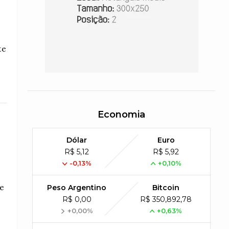
te
Economia
Dólar
Euro
R$ 5,12
R$ 5,92
-0,13%
+0,10%
re
Peso Argentino
Bitcoin
R$ 0,00
R$ 350,892,78
+0,00%
+0,63%